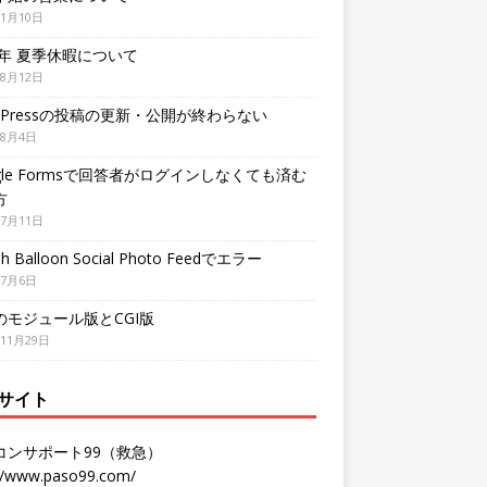
年1月10日
3年 夏季休暇について
年8月12日
dPressの投稿の更新・公開が終わらない
年8月4日
gle Formsで回答者がログインしなくても済む
方
年7月11日
h Balloon Social Photo Feedでエラー
年7月6日
Pのモジュール版とCGI版
年11月29日
サイト
コンサポート99（救急）
://www.paso99.com/