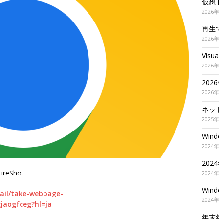
仮想
2026
再生
2026
Visu
2026
202
2026
ネッ
2025
Wi
2024
20
eShot
2024
Wi
ail/take-webpage-
2024
jaogfceg?hl=ja
年末