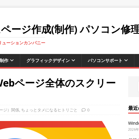
ページ作成(制作) パソコン修
ソリューションカンパニー
制作
グラフィックデザイン
パソコンサポート
meでWebページ全体のスクリー
最近
ページ）関係
,
ちょっとタメになるヒトリごと
0
Win
2026