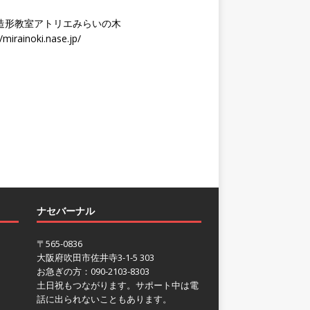
造形教室アトリエみらいの木
//mirainoki.nase.jp/
ナセバーナル
〒565-0836
大阪府吹田市佐井寺3-1-5 303
お急ぎの方：090-2103-8303
土日祝もつながります。サポート中は電
話に出られないこともあります。