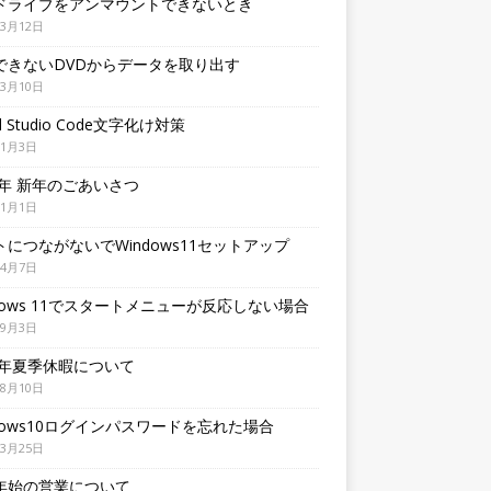
ドライブをアンマウントできないとき
年3月12日
できないDVDからデータを取り出す
年3月10日
al Studio Code文字化け対策
年1月3日
6年 新年のごあいさつ
年1月1日
トにつながないでWindows11セットアップ
年4月7日
ndows 11でスタートメニューが反応しない場合
年9月3日
24年夏季休暇について
年8月10日
ndows10ログインパスワードを忘れた場合
年3月25日
年始の営業について