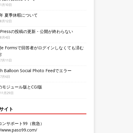
年1月10日
3年 夏季休暇について
年8月12日
dPressの投稿の更新・公開が終わらない
年8月4日
gle Formsで回答者がログインしなくても済む
方
年7月11日
h Balloon Social Photo Feedでエラー
年7月6日
Pのモジュール版とCGI版
年11月29日
サイト
コンサポート99（救急）
://www.paso99.com/