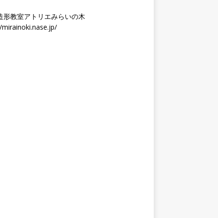
造形教室アトリエみらいの木
//mirainoki.nase.jp/