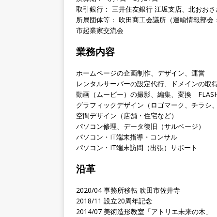
取引銀行： 三井住友銀行 江坂支店、北おお
所属団体等： 吹田商工会議所（運輸情報部会
市起業家交流会
業務内容
ホームページの企画制作、デザイン、運営
レンタルサーバーの設定代行、ドメインの取
動画（ムービー）の撮影、編集、変換 FLASH
グラフィックデザイン（ロゴマーク、チラシ
空間デザイン（店舗・住宅など）
パソコン修理、データ復旧（サルベージ）
パソコン・IT端末指導・コンサル
パソコン・IT端末訪問（出張）サポート
沿革
2020/04 事務所移転 吹田市佐井寺
2018/11 設立20周年記念
2014/07 美術造形教室「アトリエ未来の木