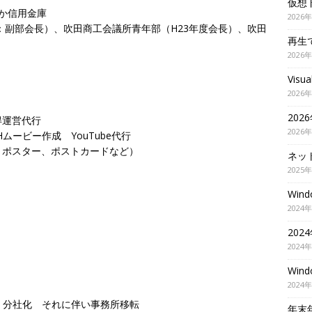
仮想
さか信用金庫
2026
：副部会長）、吹田商工会議所青年部（H23年度会長）、吹田
再生
2026
Visu
2026
202
得運営代行
2026
ムービー作成 YouTube代行
、ポスター、ポストカードなど）
ネッ
2025
Wi
2024
20
2024
Wi
2024
」 分社化 それに伴い事務所移転
年末