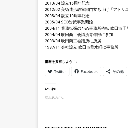
2013/04 設立15周年記念
2012/02 美術造形教室部門立ち上げ「アト
2008/04 設立10周年記念
2005/04 SEO対策事業開始
2004/11 業務拡張のため事務所移転 吹田市
2004/04 吹田商工会議所青年部に参加
2003/04 吹田商工会議所に所属
1997/11 会社設立 吹田市垂水町に事務所
情報を共有しよう！:
Twitter
Facebook
その他
いいね:
読み込み中…