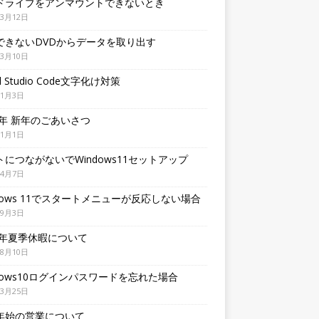
ドライブをアンマウントできないとき
年3月12日
できないDVDからデータを取り出す
年3月10日
al Studio Code文字化け対策
年1月3日
6年 新年のごあいさつ
年1月1日
トにつながないでWindows11セットアップ
年4月7日
ndows 11でスタートメニューが反応しない場合
年9月3日
24年夏季休暇について
年8月10日
ndows10ログインパスワードを忘れた場合
年3月25日
年始の営業について