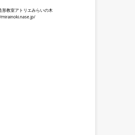
造形教室アトリエみらいの木
//mirainoki.nase.jp/