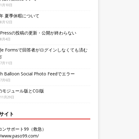
年1月10日
3年 夏季休暇について
年8月12日
dPressの投稿の更新・公開が終わらない
年8月4日
gle Formsで回答者がログインしなくても済む
方
年7月11日
h Balloon Social Photo Feedでエラー
年7月6日
Pのモジュール版とCGI版
年11月29日
サイト
コンサポート99（救急）
://www.paso99.com/