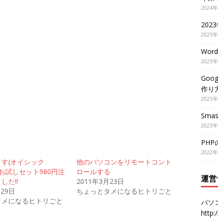
2024
202
2023
Wor
2023
Goo
作り
2023
Smas
2023
PH
2022
す(オイシック
他のパソコンをリモートコント
xのお試しセット980円注
ロールする
運営
した!!
2011年3月23日
月29日
ちょっとタメになるヒトリごと
タメになるヒトリごと
パソ
http