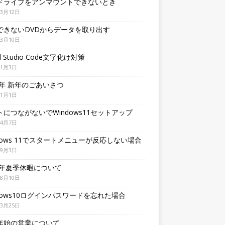
ドライブをアンマウントできないとき
年3月12日
できないDVDからデータを取り出す
年3月10日
al Studio Code文字化け対策
年1月3日
6年 新年のごあいさつ
年1月1日
トにつながないでWindows11セットアップ
年4月7日
ndows 11でスタートメニューが反応しない場合
年9月3日
24年夏季休暇について
年8月10日
ndows10ログインパスワードを忘れた場合
年3月25日
年始の営業について