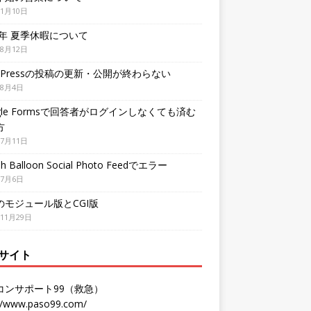
年1月10日
3年 夏季休暇について
年8月12日
dPressの投稿の更新・公開が終わらない
年8月4日
gle Formsで回答者がログインしなくても済む
方
年7月11日
h Balloon Social Photo Feedでエラー
年7月6日
Pのモジュール版とCGI版
年11月29日
サイト
コンサポート99（救急）
://www.paso99.com/