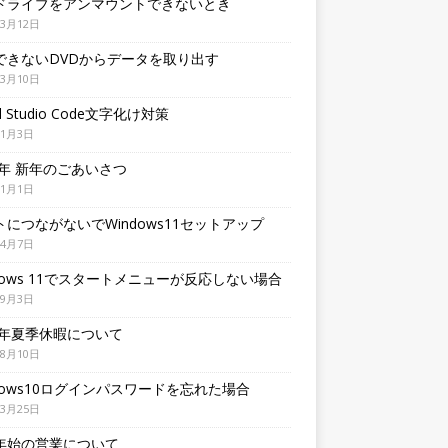
ドライブをアンマウントできないとき
年3月12日
できないDVDからデータを取り出す
年3月10日
al Studio Code文字化け対策
年1月3日
6年 新年のごあいさつ
年1月1日
トにつながないでWindows11セットアップ
年4月7日
ndows 11でスタートメニューが反応しない場合
年9月3日
24年夏季休暇について
年8月10日
ndows10ログインパスワードを忘れた場合
年3月25日
年始の営業について