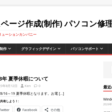
ページ作成(制作) パソコン修
ソリューションカンパニー
制作
グラフィックデザイン
パソコンサポート
23年 夏季休暇について
23年8月12日
Ken
0
最近
3/8/16～19 夏季休暇となります。お電
[…]
Win
共有しよう！:
2026
Twitter
Facebook
その他