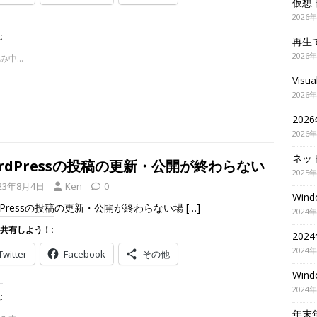
仮想
2026
:
再生
2026
み中…
Visu
2026
202
2026
ネッ
rdPressの投稿の更新・公開が終わらない
2025
23年8月4日
Ken
0
Wi
dPressの投稿の更新・公開が終わらない場
[…]
2024
共有しよう！:
20
2024
Twitter
Facebook
その他
Wi
2024
:
年末