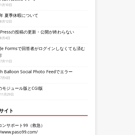
年1月10日
3年 夏季休暇について
年8月12日
dPressの投稿の更新・公開が終わらない
年8月4日
gle Formsで回答者がログインしなくても済む
方
年7月11日
h Balloon Social Photo Feedでエラー
年7月6日
Pのモジュール版とCGI版
年11月29日
サイト
コンサポート99（救急）
://www.paso99.com/