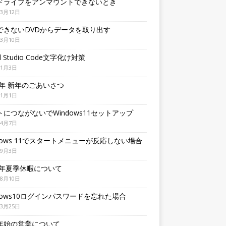
ドライブをアンマウントできないとき
年3月12日
できないDVDからデータを取り出す
年3月10日
al Studio Code文字化け対策
年1月3日
6年 新年のごあいさつ
年1月1日
トにつながないでWindows11セットアップ
年4月7日
ndows 11でスタートメニューが反応しない場合
年9月3日
24年夏季休暇について
年8月10日
ndows10ログインパスワードを忘れた場合
年3月25日
年始の営業について