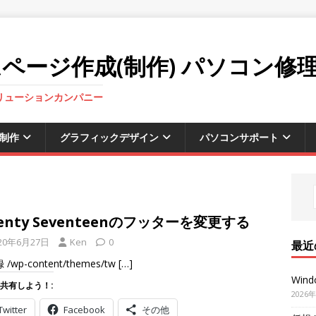
ページ作成(制作) パソコン修
ソリューションカンパニー
制作
グラフィックデザイン
パソコンサポート
enty Seventeenのフッターを変更する
20年6月27日
Ken
0
最近
/wp-content/themes/tw
[…]
Win
共有しよう！:
2026
Twitter
Facebook
その他